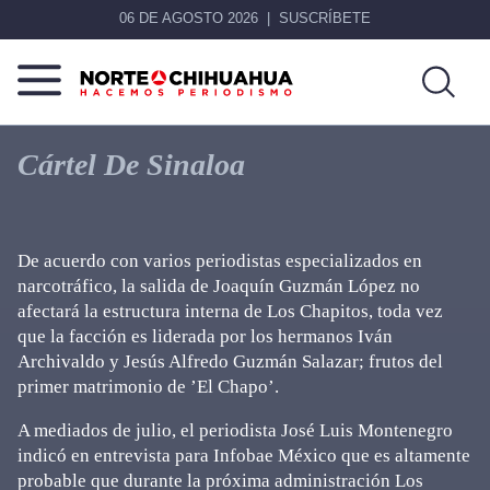
06 DE AGOSTO 2026
SUSCRÍBETE
Norte
Más
De
que
Cártel De Sinaloa
Chihuahua
noticias,
hacemos periodismo
De acuerdo con varios periodistas especializados en
narcotráfico, la salida de Joaquín Guzmán López no
afectará la estructura interna de Los Chapitos, toda vez
que la facción es liderada por los hermanos Iván
Archivaldo y Jesús Alfredo Guzmán Salazar; frutos del
primer matrimonio de ’El Chapo’.
A mediados de julio, el periodista José Luis Montenegro
indicó en entrevista para Infobae México que es altamente
probable que durante la próxima administración Los