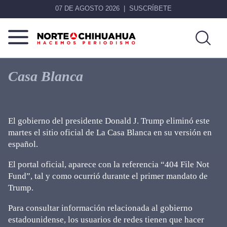
07 DE AGOSTO 2026
SUSCRÍBETE
Norte
Más
De
que
Casa Blanca
Chihuahua
noticias,
hacemos periodismo
El gobierno del presidente Donald J. Trump eliminó este
martes el sitio oficial de La Casa Blanca en su versión en
español.
El portal oficial, aparece con la referencia “404 File Not
Fund”, tal y como ocurrió durante el primer mandato de
Trump.
Para consultar información relacionada al gobierno
estadounidense, los usuarios de redes tienen que hacer