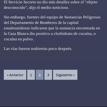
El Servicio Secreto no dio más detalles sobre el “objeto
desconocido”, dijo el medio noticioso.
Sin embargo, fuentes del equipo de Sustancias Peligrosas
del Departamento de Bomberos de la capital
estadounidense indicaron que la sustancia encontrada en
la Casa Blanca dio positivo a clorhidrato de cocaína, o
cocaína en polvo.
Las vías fueron reabiertas poco después.
Page
Page
Page
« Anterior
1
2
3
Siguiente »
Primary
Sidebar