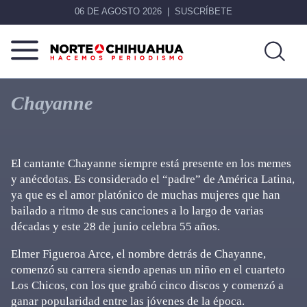
06 DE AGOSTO 2026
SUSCRÍBETE
Norte
Más
De
que
Chayanne
Chihuahua
noticias,
hacemos periodismo
El cantante Chayanne siempre está presente en los memes
y anécdotas. Es considerado el “padre” de América Latina,
ya que es el amor platónico de muchas mujeres que han
bailado a ritmo de sus canciones a lo largo de varias
décadas y este 28 de junio celebra 55 años.
Elmer Figueroa Arce, el nombre detrás de Chayanne,
comenzó su carrera siendo apenas un niño en el cuarteto
Los Chicos, con los que grabó cinco discos y comenzó a
ganar popularidad entre las jóvenes de la época.