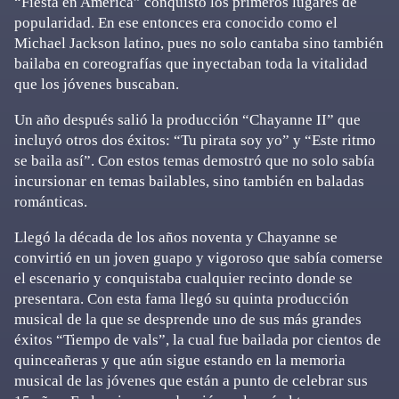
“Fiesta en América” conquistó los primeros lugares de
popularidad. En ese entonces era conocido como el
Michael Jackson latino, pues no solo cantaba sino también
bailaba en coreografías que inyectaban toda la vitalidad
que los jóvenes buscaban.
Un año después salió la producción “Chayanne II” que
incluyó otros dos éxitos: “Tu pirata soy yo” y “Este ritmo
se baila así”. Con estos temas demostró que no solo sabía
incursionar en temas bailables, sino también en baladas
románticas.
Llegó la década de los años noventa y Chayanne se
convirtió en un joven guapo y vigoroso que sabía comerse
el escenario y conquistaba cualquier recinto donde se
presentara. Con esta fama llegó su quinta producción
musical de la que se desprende uno de sus más grandes
éxitos “Tiempo de vals”, la cual fue bailada por cientos de
quinceañeras y que aún sigue estando en la memoria
musical de las jóvenes que están a punto de celebrar sus