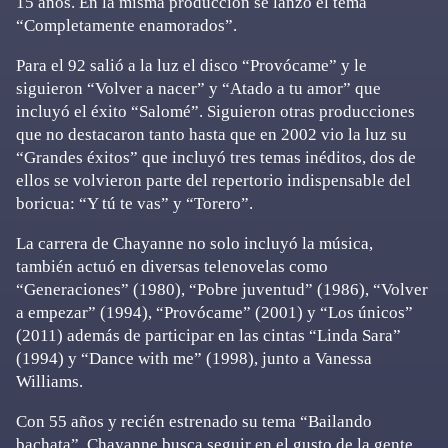
15 años. En la misma producción se lanzó el tema
“Completamente enamorados”.
Para el 92 salió a la luz el disco “Provócame” y le
siguieron “Volver a nacer” y “Atado a tu amor” que
incluyó el éxito “Salomé”. Siguieron otras producciones
que no destacaron tanto hasta que en 2002 vio la luz su
“Grandes éxitos” que incluyó tres temas inéditos, dos de
ellos se volvieron parte del repertorio indispensable del
boricua: “Y tú te vas” y “Torero”.
La carrera de Chayanne no solo incluyó la música,
también actuó en diversas telenovelas como
“Generaciones” (1980), “Pobre juventud” (1986), “Volver
a empezar” (1994), “Provócame” (2001) y “Los únicos”
(2011) además de participar en las cintas “Linda Sara”
(1994) y “Dance with me” (1998), junto a Vanessa
Williams.
Con 55 años y recién estrenado su tema “Bailando
bachata”, Chayanne busca seguir en el gusto de la gente,