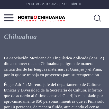
09 DE AGOSTO 2026
SUSCRÍBETE
Norte
Más
De
que
Chihuahua
Chihuahua
noticias,
hacemos periodismo
La Asociación Mexicana de Lingüística Aplicada (AMLA)
dio a conocer que en Chihuahua peligran de manera
crítica dos de las lenguas maternas, el Guarijío y el Pima,
por lo que se trabaja en proyectos para su recuperación.
Édgar Adrián Moreno, jefe del departamento de Culturas
Étnicas y Diversidad de la Secretaría de Cultura, informó
que de acuerdo al último censo el Guarijío es hablado por
aproximadamente 850 personas, mientras que el Pima solo
por 10 personas, de manera fluida, aun cuando el censo