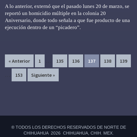
A lo anterior, externó que el pasado lunes 20 de marzo, se
reportó un homicidio múltiple en la colonia 20
Aniversario, donde todo señala a que fue producto de una
ejecución dentro de un “picadero”.
Interim
In
…
Page
Page
Page
Page
Page
Page
« Anterior
1
135
136
137
138
139
pages
pa
…
Page
153
Siguiente »
omitted
om
Primary
Sidebar
® TODOS LOS DERECHOS RESERVADOS DE NORTE DE
CHIHUAHUA 2026 CHIHUAHUA, CHIH. MEX.