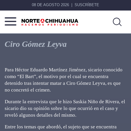
08 DE AGOSTO 2026
SUSCRÍBETE
Norte
Más
De
que
Ciro Gómez Leyva
Chihuahua
noticias,
hacemos periodismo
Para Héctor Eduardo Martínez Jiménez, sicario conocido
como “El Bart”, el motivo por el cual se encuentra
detenido tras intentar matar a Ciro Gómez Leyva, es que
no concretó el crimen.
Durante la entrevista que le hizo Saskia Niño de Rivera, el
sicario dio su opinión sobre lo que ocurrió en el caso y
reveló algunos detalles del mismo.
Entre los temas que abordó, el sujeto que se encuentra