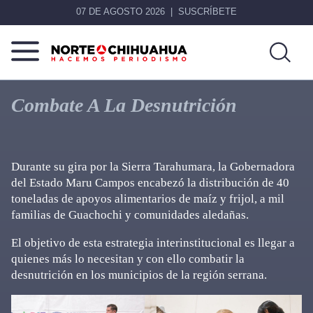
07 DE AGOSTO 2026
SUSCRÍBETE
Norte
Más
De
que
Combate A La Desnutrición
Chihuahua
noticias,
hacemos periodismo
Durante su gira por la Sierra Tarahumara, la Gobernadora
del Estado Maru Campos encabezó la distribución de 40
toneladas de apoyos alimentarios de maíz y frijol, a mil
familias de Guachochi y comunidades aledañas.
El objetivo de esta estrategia interinstitucional es llegar a
quienes más lo necesitan y con ello combatir la
desnutrición en los municipios de la región serrana.