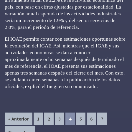
un aumento anual de 2.2% de la actividad económica del
país, con base en cifras ajustadas por estacionalidad. La
variación anual esperada de las actividades industriales
sería un incremento de 1.9% y del sector servicios de
2.0%, para el periodo de referencia.
El IOAE permite contar con estimaciones oportunas sobre
la evolución del IGAE. Así, mientras que el IGAE y sus
actividades económicas se dan a conocer
aproximadamente ocho semanas después de terminado el
mes de referencia, el IOAE presenta sus estimaciones
apenas tres semanas después del cierre del mes. Con esto,
se adelanta cinco semanas a la publicación de los datos
oficiales, explicó el Inegi en su comunicado.
Page
Page
Page
Page
Page
Page
Page
« Anterior
1
2
3
4
5
6
7