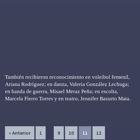
También recibieron reconocimiento en voleibol femenil,
Ariana Rodríguez; en danza, Valeria González Lechuga;
en banda de guerra, Misael Meraz Peña; en escolta,
Marcela Fierro Torres y en teatro, Jennifer Basurto Mata.
Interim
…
Page
Page
Page
Page
Page
« Anterior
1
9
10
11
12
pages