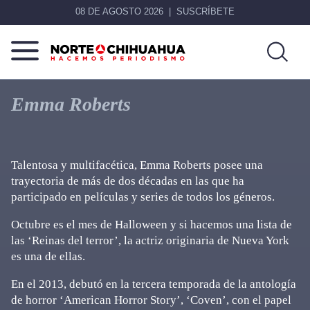
08 DE AGOSTO 2026
SUSCRÍBETE
Norte
Más
De
que
Emma Roberts
Chihuahua
noticias,
hacemos periodismo
Talentosa y multifacética, Emma Roberts posee una
trayectoria de más de dos décadas en las que ha
participado en películas y series de todos los géneros.
Octubre es el mes de Halloween y si hacemos una lista de
las ‘Reinas del terror’, la actriz originaria de Nueva York
es una de ellas.
En el 2013, debutó en la tercera temporada de la antología
de horror ‘American Horror Story’, ‘Coven’, con el papel