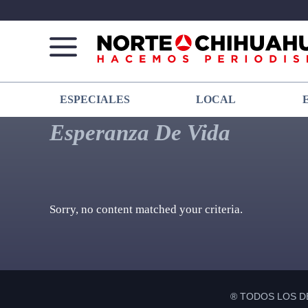
Norte
Más
ESPECIALES
LOCAL
De
que
Chihuahua
noticias,
Esperanza De Vida
hacemos periodismo
Sorry, no content matched your criteria.
® TODOS LOS D