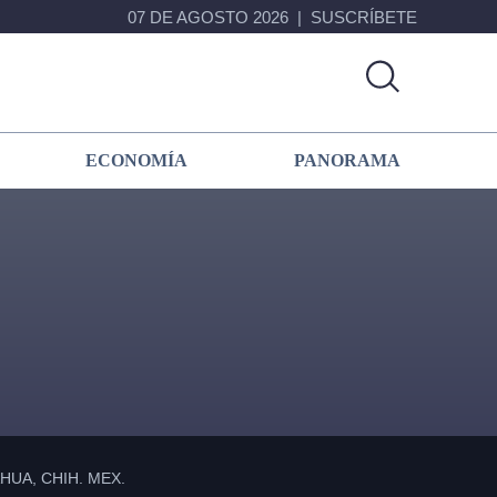
07 DE AGOSTO 2026
SUSCRÍBETE
ECONOMÍA
PANORAMA
Primary
Sidebar
UA, CHIH. MEX.