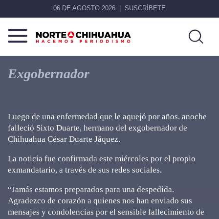
06 DE AGOSTO 2026
SUSCRÍBETE
Norte
Más
De
que
Exgobernador
Chihuahua
noticias,
hacemos periodismo
Luego de una enfermedad que le aquejó por años, anoche
falleció Sixto Duarte, hermano del exgobernador de
Chihuahua César Duarte Jáquez.
La noticia fue confirmada este miércoles por el propio
exmandatario, a través de sus redes sociales.
“Jamás estamos preparados para una despedida.
Agradezco de corazón a quienes nos han enviado sus
mensajes y condolencias por el sensible fallecimiento de