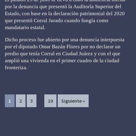
por la denuncia que presentó la Auditoría Superior del
Estado, con base en la declaración patrimonial del 2020
que presentó Corral Jurado cuando fungía como
mandatario estatal.
Dicho proceso fue abierto por una denuncia interpuesta
por el diputado Omar Bazán Flores por no declarar un
predio que tenía Corral en Ciudad Juárez y con el que
amplió una vivienda en el primer cuadro de la ciudad
fronteriza.
Interim
…
Page
Page
Page
Page
1
2
3
10
Siguiente »
pages
omitted
Primary
Sidebar