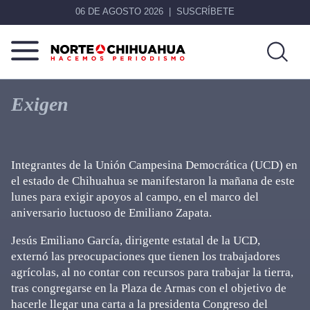
06 DE AGOSTO 2026
SUSCRÍBETE
Norte
Más
De
que
Exigen
Chihuahua
noticias,
hacemos periodismo
Integrantes de la Unión Campesina Democrática (UCD) en
el estado de Chihuahua se manifestaron la mañana de este
lunes para exigir apoyos al campo, en el marco del
aniversario luctuoso de Emiliano Zapata.
Jesús Emiliano García, dirigente estatal de la UCD,
externó las preocupaciones que tienen los trabajadores
agrícolas, al no contar con recursos para trabajar la tierra,
tras congregarse en la Plaza de Armas con el objetivo de
hacerle llegar una carta a la presidenta Congreso del