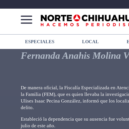
Norte
Más
ESPECIALES
LOCAL
De
que
Chihuahua
noticias,
Fernanda Anahis Molina 
hacemos periodismo
De manera oficial, la Fiscalía Especializada en Aten
la Familia (FEM), que es quien llevaba la investiga
Ulises Isaac Pecina González, informó que los locali
delito.
Estableció la dependencia que su ausencia fue volun
julio de este año.