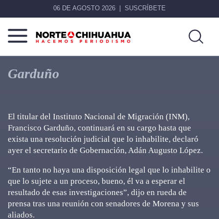
06 DE AGOSTO 2026
SUSCRÍBETE
Norte
Más
De
que
Garduño
Chihuahua
noticias,
hacemos periodismo
El titular del Instituto Nacional de Migración (INM),
Francisco Garduño, continuará en su cargo hasta que
exista una resolución judicial que lo inhabilite, declaró
ayer el secretario de Gobernación, Adán Augusto López.
“En tanto no haya una disposición legal que lo inhabilite o
que lo sujete a un proceso, bueno, él va a esperar el
resultado de esas investigaciones”, dijo en rueda de
prensa tras una reunión con senadores de Morena y sus
aliados.