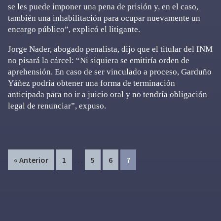
se les puede imponer una pena de prisión y, en el caso,
también una inhabilitación para ocupar nuevamente un
encargo público”, explicó el litigante.
Jorge Nader, abogado penalista, dijo que el titular del INM
no pisará la cárcel: “Ni siquiera se emitiría orden de
aprehensión. En caso de ser vinculado a proceso, Garduño
Yáñez podría obtener una forma de terminación
anticipada para no ir a juicio oral y no tendría obligación
legal de renunciar”, expuso.
Interim
…
Page
Page
Page
Page
« Anterior
1
5
6
7
pages
omitted
Primary
Sidebar