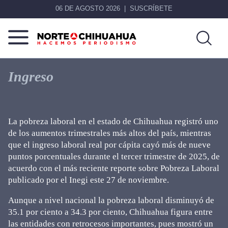
06 DE AGOSTO 2026
SUSCRÍBETE
Norte
Más
De
que
Ingreso
Chihuahua
noticias,
hacemos periodismo
La pobreza laboral en el estado de Chihuahua registró uno
de los aumentos trimestrales más altos del país, mientras
que el ingreso laboral real por cápita cayó más de nueve
puntos porcentuales durante el tercer trimestre de 2025, de
acuerdo con el más reciente reporte sobre Pobreza Laboral
publicado por el Inegi este 27 de noviembre.
Aunque a nivel nacional la pobreza laboral disminuyó de
35.1 por ciento a 34.3 por ciento, Chihuahua figura entre
las entidades con retrocesos importantes, pues mostró un