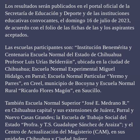
Los resultados serán publicados en el portal oficial de la
Secretaría de Educación y Deporte
y de las instituciones
educativas convocantes, el domingo 16 de julio de 2023,
de acuerdo con el folio de las fichas de las y los aspirantes
aceptados.
Las escuelas participantes son: “Institución Benemérita y
Centenaria Escuela Normal del Estado de Chihuahua
Profesor Luis Urías Belderráin”, ubicada en la ciudad de
Chihuahua; Escuela Normal Experimental Miguel
Hidalgo, en Parral; Escuela Normal Particular “Yermo y
Parres”, en Creel, municipio de Bocoyna y Escuela Normal
Rural “Ricardo Flores Magón”, en Saucillo.
También Escuela Normal Superior “José E. Medrano R.”
en Chihuahua capital y sus extensiones de Juárez, Parral y
Nuevo Casas Grandes; la Escuela de Trabajo Social del
Estado “Profra. y T.S. Guadalupe Sánchez de Araiza”; y el
Centro de Actualización del Magisterio (CAM), en sus
unidades Chihuahua y Ciudad Juárez.