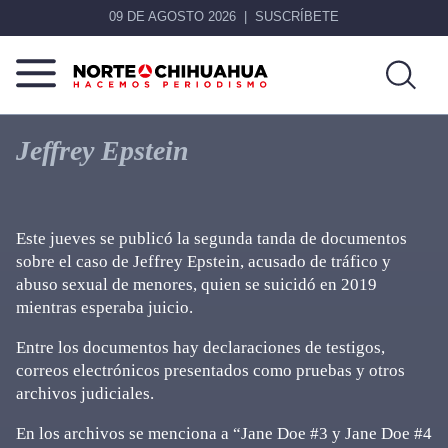
09 DE AGOSTO 2026
SUSCRÍBETE
Norte
Más
De
que
Jeffrey Epstein
Chihuahua
noticias,
hacemos periodismo
Este jueves se publicó la segunda tanda de documentos
sobre el caso de Jeffrey Epstein, acusado de tráfico y
abuso sexual de menores, quien se suicidó en 2019
mientras esperaba juicio.
Entre los documentos hay declaraciones de testigos,
correos electrónicos presentados como pruebas y otros
archivos judiciales.
En los archivos se menciona a “Jane Doe #3 y Jane Doe #4