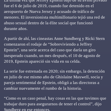
La última vez que Jeffrey Epstein bajó de su avión privado
fue el 6 de julio de 2019, cuando fue detenido en el
aeropuerto de Nueva Jersey y acusado de tráfico de
menores. El inversionista multimillonario tejió una red de
abuso sexual dentro de la élite social que funcionó
durante años.
A partir de ahí, las cineastas Anne Sundberg y Ricki Stern
comenzaron el rodaje de “Sobreviviendo a Jeffrey
Epstein”, una serie acerca del caso que daría un giro
inesperado cuando, un mes después, el 10 de agosto de
2019, Epstein apareció sin vida en su celda.
La serie fue estrenada en 2020; sin embargo, la detención
en julio de ese mismo año de Ghislaine Maxwell, socia y
pareja sentimental de Epstein, obligó a las directoras a
cambiar nuevamente el rumbo de la historia.
“Como es un caso penal, hay cosas en las que tuvimos que
trabajar duro para asegurarnos de tener el control”, dijo
Sundberg en ese entonces.