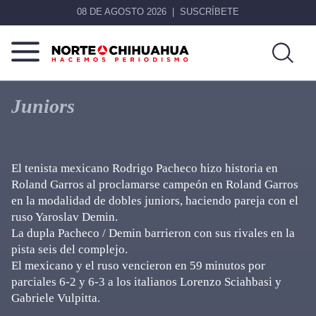
08 DE AGOSTO 2026
SUSCRÍBETE
Norte
Más
De
que
Juniors
Chihuahua
noticias,
hacemos periodismo
El tenista mexicano Rodrigo Pacheco hizo historia en
Roland Garros al proclamarse campeón en Roland Garros
en la modalidad de dobles juniors, haciendo pareja con el
ruso Yaroslav Demin.
La dupla Pacheco / Demin barrieron con sus rivales en la
pista seis del complejo.
El mexicano y el ruso vencieron en 59 minutos por
parciales 6-2 y 6-3 a los italianos Lorenzo Sciahbasi y
Gabriele Vulpitta.