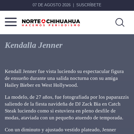
07 DE AGOSTO 2026
SUSCRÍBETE
Norte
Más
De
que
Kendalla Jenner
Chihuahua
noticias,
hacemos periodismo
Kendall Jenner fue vista luciendo su espectacular figura
de ensueño durante una salida nocturna con su amiga
Hailey Bieber en West Hollywood.
La modelo, de 27 años, fue fotografiada por los paparazzis
saliendo de la fiesta navideña de DJ Zack Bia en Catch
Steak luciendo como si estuviera en pleno desfile de
modas, ataviada con un pequeño atuendo de temporada.
Con un diminuto y ajustado vestido plateado, Jenner