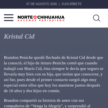
07 DE AGOSTO 2026
SUSCRÍBETE
Norte
Más
De
que
Kristal Cid
Chihuahua
noticias,
hacemos periodismo
Brandon Peniche quedó flechado de Kristal Cid desde que
la conoció, el hijo de Arturo Peniche contó que cuando
trabajó con Sharis Cid, ésta siempre le decía que seguro se
llevaría muy bien con su hija, que tenían que conocerse, y
así fue, pues desde el primer contacto surgió algo muy
especial entre ellos que hoy los mantiene juntos después
de 10 años y dos hijos en común.
Brandon compartió su historia de amor con sus
compañeros de “Venga la Alegría”, y sorprendió al