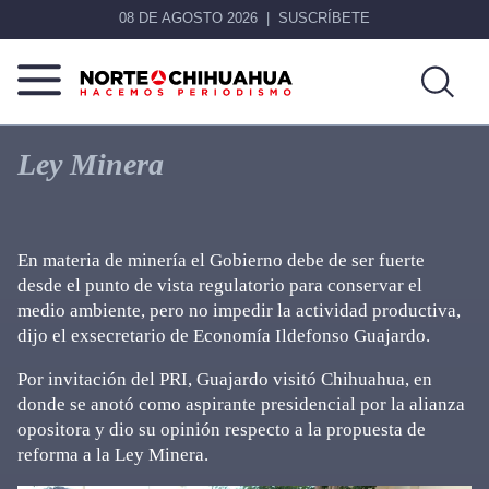
08 DE AGOSTO 2026
SUSCRÍBETE
Norte
Más
De
que
Ley Minera
Chihuahua
noticias,
hacemos periodismo
En materia de minería el Gobierno debe de ser fuerte
desde el punto de vista regulatorio para conservar el
medio ambiente, pero no impedir la actividad productiva,
dijo el exsecretario de Economía Ildefonso Guajardo.
Por invitación del PRI, Guajardo visitó Chihuahua, en
donde se anotó como aspirante presidencial por la alianza
opositora y dio su opinión respecto a la propuesta de
reforma a la Ley Minera.