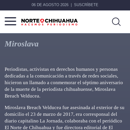
06 DE AGOSTO 2026
SUSCRÍBETE
Norte
Más
De
que
Miroslava
Chihuahua
noticias,
hacemos periodismo
Periodistas, activistas en derechos humanos y personas
dedicadas a la comunicación a través de redes sociales,
hicieron un llamado a conmemorar el séptimo aniversario
de la muerte de la periodista chihuahuense, Miroslava
Breach Velducea.
Miroslava Breach Velducea fue asesinada al exterior de su
domicilio el 23 de marzo de 2017, era corresponsal del
diario capitalino La Jornada, colaboraba con el periódico
El Norte de Chihuahua y fue directora editorial de El