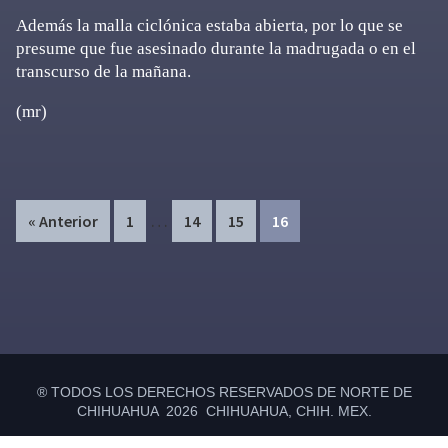
Además la malla ciclónica estaba abierta, por lo que se
presume que fue asesinado durante la madrugada o en el
transcurso de la mañana.
(mr)
Interim
…
Page
Page
Page
Page
« Anterior
1
14
15
16
pages
omitted
Primary
Sidebar
® TODOS LOS DERECHOS RESERVADOS DE NORTE DE
CHIHUAHUA 2026 CHIHUAHUA, CHIH. MEX.