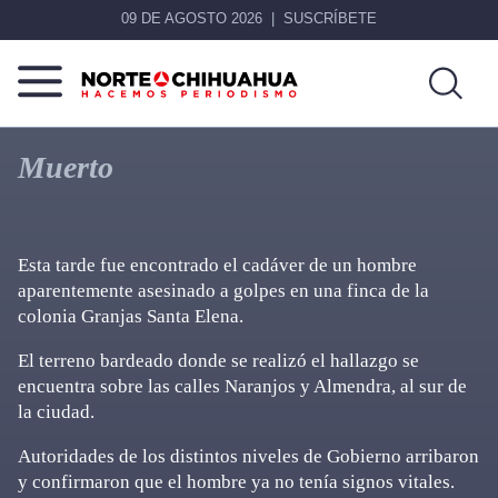
09 DE AGOSTO 2026
SUSCRÍBETE
Norte
Más
De
que
Muerto
Chihuahua
noticias,
hacemos periodismo
Esta tarde fue encontrado el cadáver de un hombre
aparentemente asesinado a golpes en una finca de la
colonia Granjas Santa Elena.
El terreno bardeado donde se realizó el hallazgo se
encuentra sobre las calles Naranjos y Almendra, al sur de
la ciudad.
Autoridades de los distintos niveles de Gobierno arribaron
y confirmaron que el hombre ya no tenía signos vitales.