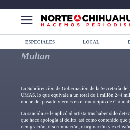
Norte
Más
ESPECIALES
LOCAL
De
que
Chihuahua
noticias,
Multan
hacemos periodismo
La Subdirección de Gobernación de la Secretaría del
UMAS, lo que equivale a un total de 1 millón 244 mil
noche del pasado viernes en el municipio de Chihua
La sanción se le aplicó al artista tras haber sido det
que hace apología al delito, así como contenido que 
denigración, discriminación, marginación y exclusió