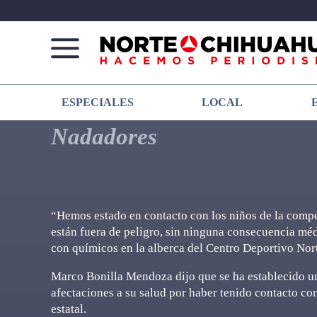
Norte
Más
ESPECIALES
LOCAL
De
que
Chihuahua
noticias,
Nadadores
hacemos periodismo
“Hemos estado en contacto con los niños de la comp
están fuera de peligro, sin ninguna consecuencia méd
con químicos en la alberca del Centro Deportivo Nor
Marco Bonilla Mendoza dijo que se ha establecido un
afectaciones a su salud por haber tenido contacto co
estatal.