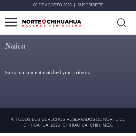
06 DE AGOSTO 2026
SUSCRÍBETE
Norte
Más
De
que
Naica
Chihuahua
noticias,
hacemos periodismo
Sorry, no content matched your criteria.
Primary
Sidebar
® TODOS LOS DERECHOS RESERVADOS DE NORTE DE
CHIHUAHUA 2026 CHIHUAHUA, CHIH. MEX.