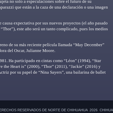
 sujeta no solo a especulaciones sobre el futuro de su
aparazzi que están a la caza de una declaración o una imagen
pre causa expectativa por sus nuevos proyectos (el año pasado
e “Thor”), este año será un tanto complicado, pues los medios
estreno de su más reciente película llamada “May December”
dora del Oscar, Julianne Moore.
1981. Ha participado en cintas como “Léon” (1994), “Star
re the Heart is” (2000), “Thor” (2011), “Jackie” (2016) y
ctriz por su papel de “Nina Sayers”, una bailarina de ballet
ERECHOS RESERVADOS DE NORTE DE CHIHUAHUA 2026 CHIHUAH