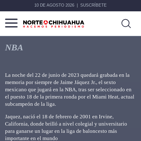
10 DE AGOSTO 2026
SUSCRÍBETE
Norte
Más
De
que
NBA
Chihuahua
noticias,
hacemos periodismo
La noche del 22 de junio de 2023 quedará grabada en la
memoria por siempre de Jaime Jáquez Jr., el sexto
mexicano que jugará en la NBA, tras ser seleccionado en
el puesto 18 de la primera ronda por el Miami Heat, actual
subcampeón de la liga.
Jaquez, nació el 18 de febrero de 2001 en Irvine,
California, donde brilló a nivel colegial y universitario
para ganarse un lugar en la liga de baloncesto más
importante en el mundo