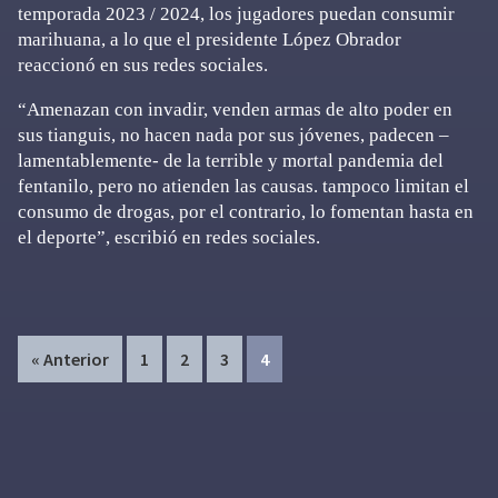
temporada 2023 / 2024, los jugadores puedan consumir
marihuana, a lo que el presidente López Obrador
reaccionó en sus redes sociales.
“Amenazan con invadir, venden armas de alto poder en
sus tianguis, no hacen nada por sus jóvenes, padecen –
lamentablemente- de la terrible y mortal pandemia del
fentanilo, pero no atienden las causas. tampoco limitan el
consumo de drogas, por el contrario, lo fomentan hasta en
el deporte”, escribió en redes sociales.
Page
Page
Page
Page
« Anterior
1
2
3
4
Primary
Sidebar