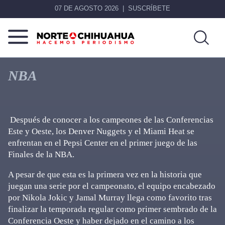
07 DE AGOSTO 2026
SUSCRÍBETE
Norte
Más
De
que
NBA
Chihuahua
noticias,
hacemos periodismo
Después de conocer a los campeones de las Conferencias
Este y Oeste, los Denver Nuggets y el Miami Heat se
enfrentan en el Pepsi Center en el primer juego de las
Finales de la NBA.
A pesar de que esta es la primera vez en la historia que
juegan una serie por el campeonato, el equipo encabezado
por Nikola Jokic y Jamal Murray llega como favorito tras
finalizar la temporada regular como primer sembrado de la
Conferencia Oeste y haber dejado en el camino a los