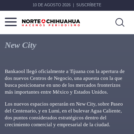
10 DE AGOSTO 2026
SUSCRÍBETE
Norte
Más
De
que
New City
Chihuahua
noticias,
hacemos periodismo
Bankaool llegó oficialmente a Tijuana con la apertura de
dos nuevos Centros de Negocio, una apuesta con la que
busca posicionarse en uno de los mercados fronterizos
más importantes entre México y Estados Unidos.
Los nuevos espacios operarán en New City, sobre Paseo
del Centenario, y en Lumi, en el bulevar Agua Caliente,
dos puntos considerados estratégicos dentro del
crecimiento comercial y empresarial de la ciudad.