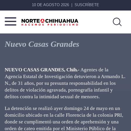
10 DE AGOSTO 2026
SUSCRÍBETE
Norte
Más
De
que
Nuevo Casas Grandes
Chihuahua
noticias,
hacemos periodismo
NUEVO CASAS GRANDES, Chih.-
Agentes de la
Agencia Estatal de Investigación detuvieron a Armando L.
N., de 31 años, por su presunta responsabilidad en los
delitos de violación agravada, pornografía infantil y
delitos contra la intimidad sexual de menores.
La detención se realizó ayer domingo 24 de mayo en un
domicilio ubicado en la calle Florencia de la colonia PRI,
donde se cumplimentó una orden de aprehensión y una
orden de cateo emitida por el Ministerio Público de la