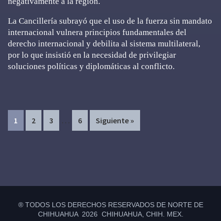
negativamente a la región.
La Cancillería subrayó que el uso de la fuerza sin mandato
internacional vulnera principios fundamentales del
derecho internacional y debilita al sistema multilateral,
por lo que insistió en la necesidad de privilegiar
soluciones políticas y diplomáticas al conflicto.
Interim
…
Page
Page
Page
Page
1
2
3
6
Siguiente »
pages
omitted
Primary
Sidebar
® TODOS LOS DERECHOS RESERVADOS DE NORTE DE
CHIHUAHUA 2026 CHIHUAHUA, CHIH. MEX.