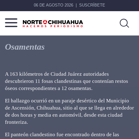
06 DE AGOSTO 2026
SUSCRÍBETE
Norte
Más
De
que
Osamentas
Chihuahua
noticias,
hacemos periodismo
A 163 kilómetros de Ciudad Juárez autoridades
descubrieron 11 fosas clandestinas que contenían restos
óseos correspondientes a 12 osamentas.
El hallazgo ocurrió en un paraje desértico del Municipio
de Ascensión, Chihuahua, sitio al que se llega en alrededor
de dos horas y media en automóvil, desde esta ciudad
fronteriza.
El panteón clandestino fue encontrado dentro de las