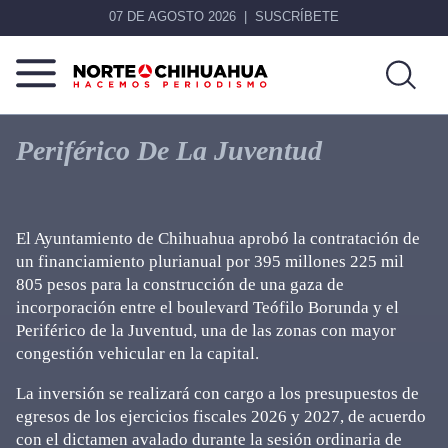
07 DE AGOSTO 2026
SUSCRÍBETE
Norte
Más
De
que
Periférico De La Juventud
Chihuahua
noticias,
hacemos periodismo
El Ayuntamiento de Chihuahua aprobó la contratación de
un financiamiento plurianual por 395 millones 225 mil
805 pesos para la construcción de una gaza de
incorporación entre el boulevard Teófilo Borunda y el
Periférico de la Juventud, una de las zonas con mayor
congestión vehicular en la capital.
La inversión se realizará con cargo a los presupuestos de
egresos de los ejercicios fiscales 2026 y 2027, de acuerdo
con el dictamen avalado durante la sesión ordinaria de