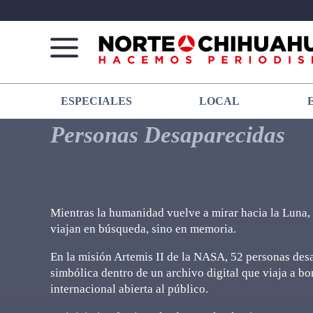
Norte
Más
ESPECIALES
LOCAL
De
que
Chihuahua
noticias,
Personas Desaparecidas
hacemos periodismo
Mientras la humanidad vuelve a mirar hacia la Luna,
viajan en búsqueda, sino en memoria.
En la misión Artemis II de la NASA, 52 personas de
simbólica dentro de un archivo digital que viaja a b
internacional abierta al público.