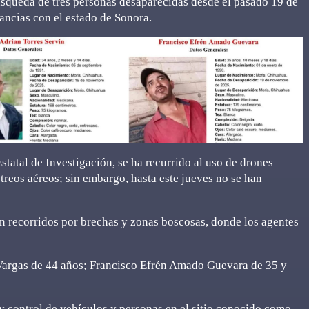
úsqueda de tres personas desaparecidas desde el pasado 19 de
ancias con el estado de Sonora.
statal de Investigación, se ha recurrido al uso de drones
treos aéreos; sin embargo, hasta este jueves no se han
on recorridos por brechas y zonas boscosas, donde los agentes
 Vargas de 44 años; Francisco Efrén Amado Guevara de 35 y
y control de vehículos y personas en el sitio conocido como