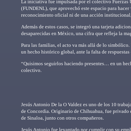
La iniciativa fue impulsada por el colectivo Fuerza
(FUNDENL), que aprovechó este espacio para hacer vi
reconocimiento oficial ni de una acción institucional
Además de estos casos, se integró una tarjeta adicio
desaparecidas en México, una cifra que refleja la mag
Para las familias, el acto va más allá de lo simbólic
un hecho histórico global, ante la falta de respuestas
“Quisimos seguirlos haciendo presentes… en un hecho
colectivo.
Jesús Antonio De la O Valdez es uno de los 10 trabaj
de Concordia. Originario de Chihuahua, fue privado d
de Sinaloa, junto con otros compañeros.
Jesús Antonio fue levantado por cumplir con su emple