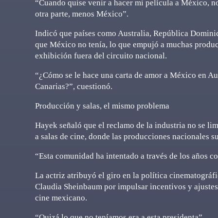
“Cuando quise venir a hacer mi película a México, no
otra parte, menos México”.
Indicó que países como Australia, República Dominic
que México no tenía, lo que empujó a muchas producc
exhibición fuera del circuito nacional.
“¿Cómo se le hace una carta de amor a México en Aus
Canarias?”, cuestionó.
Producción y salas, el mismo problema
Hayek señaló que el reclamo de la industria no se lim
a salas de cine, donde las producciones nacionales s
“Esta comunidad ha intentado a través de los años co
La actriz atribuyó el giro en la política cinematográf
Claudia Sheinbaum por impulsar incentivos y ajustes 
cine mexicano.
“Quizá lo que no teníamos era a esta presidenta”.