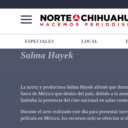
Norte
Más
ESPECIALES
LOCAL
De
que
Chihuahua
noticias,
Salma Hayek
hacemos periodismo
La actriz y productora Salma Hayek afirmó que duran
fuera de México que dentro del país, debido a la aus
limitaba la presencia del cine nacional en salas come
Durante el acto realizado este día para presentar inc
película en México, los recursos solo se ofrecían si e