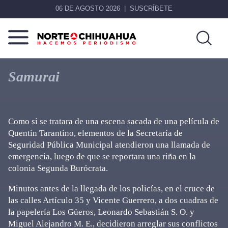
06 DE AGOSTO 2026
SUSCRÍBETE
Norte
Más
De
que
Samurai
Chihuahua
noticias,
hacemos periodismo
Como si se tratara de una escena sacada de una película de
Quentin Tarantino, elementos de la Secretaría de
Seguridad Pública Municipal atendieron una llamada de
emergencia, luego de que se reportara una riña en la
colonia Segunda Burócrata.
Minutos antes de la llegada de los policías, en el cruce de
las calles Artículo 35 y Vicente Guerrero, a dos cuadras de
la papelería Los Güeros, Leonardo Sebastián S. O. y
Miguel Alejandro M. E., decidieron arreglar sus conflictos