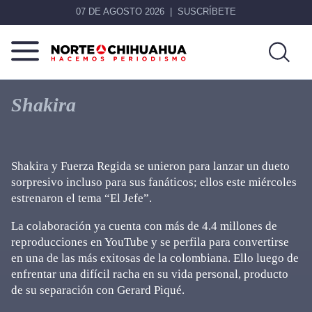
07 DE AGOSTO 2026
SUSCRÍBETE
Norte
Más
De
que
Shakira
Chihuahua
noticias,
hacemos periodismo
Shakira y Fuerza Regida se unieron para lanzar un dueto
sorpresivo incluso para sus fanáticos; ellos este miércoles
estrenaron el tema “El Jefe”.
La colaboración ya cuenta con más de 4.4 millones de
reproducciones en YouTube y se perfila para convertirse
en una de las más exitosas de la colombiana. Ello luego de
enfrentar una difícil racha en su vida personal, producto
de su separación con Gerard Piqué.