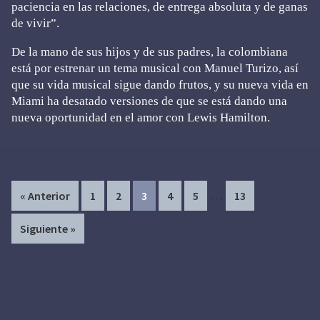
paciencia en las relaciones, de entrega absoluta y de ganas
de vivir”.
De la mano de sus hijos y de sus padres, la colombiana
está por estrenar un tema musical con Manuel Turizo, así
que su vida musical sigue dando frutos, y su nueva vida en
Miami ha desatado versiones de que se está dando una
nueva oportunidad en el amor con Lewis Hamilton.
Interim
…
Page
Page
Page
Page
Page
Page
« Anterior
1
2
3
4
5
13
pages
Siguiente »
omitted
Primary
Sidebar