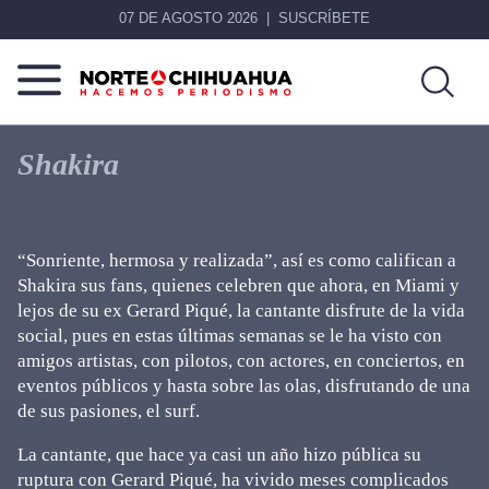
07 DE AGOSTO 2026
SUSCRÍBETE
Norte
Más
De
que
Shakira
Chihuahua
noticias,
hacemos periodismo
“Sonriente, hermosa y realizada”, así es como califican a
Shakira sus fans, quienes celebren que ahora, en Miami y
lejos de su ex Gerard Piqué, la cantante disfrute de la vida
social, pues en estas últimas semanas se le ha visto con
amigos artistas, con pilotos, con actores, en conciertos, en
eventos públicos y hasta sobre las olas, disfrutando de una
de sus pasiones, el surf.
La cantante, que hace ya casi un año hizo pública su
ruptura con Gerard Piqué, ha vivido meses complicados