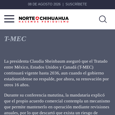
08 DE AGOSTO 2026
SUSCRÍBETE
Norte
Más
De
que
T-MEC
Chihuahua
noticias,
hacemos periodismo
La presidenta Claudia Sheinbaum aseguró que el Tratado
entre México, Estados Unidos y Canadá (T-MEC)
continuará vigente hasta 2036, aun cuando el gobierno
estadounidense no respalde, por ahora, su renovación por
otros 16 años.
Durante su conferencia matutina, la mandataria explicó
que el propio acuerdo comercial contempla un mecanismo
que permite mantenerlo en operación mediante revisiones
anuales, por lo que descartó que exista un riesgo de