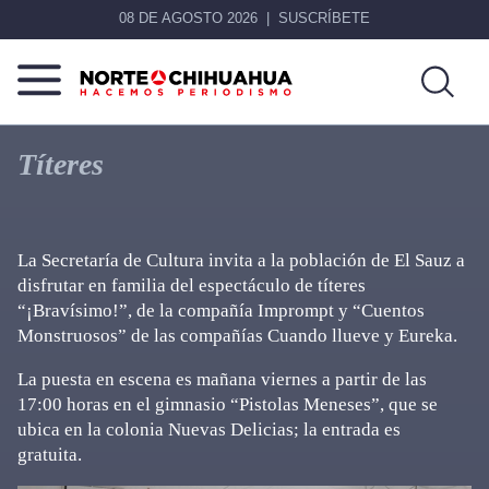
08 DE AGOSTO 2026
SUSCRÍBETE
Norte
Más
De
que
Títeres
Chihuahua
noticias,
hacemos periodismo
La Secretaría de Cultura invita a la población de El Sauz a
disfrutar en familia del espectáculo de títeres
“¡Bravísimo!”, de la compañía Imprompt y “Cuentos
Monstruosos” de las compañías Cuando llueve y Eureka.
La puesta en escena es mañana viernes a partir de las
17:00 horas en el gimnasio “Pistolas Meneses”, que se
ubica en la colonia Nuevas Delicias; la entrada es
gratuita.