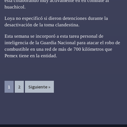
está colaborando muy activamente en en combate al
huachicol.
Loya no especificó si dieron detenciones durante la
desactivación de la toma clandestina.
Esta semana se incorporó a esta tarea personal de
inteligencia de la Guardia Nacional para atacar el robo de
combustible en una red de más de 700 kilómetros que
Pemex tiene en la entidad.
Page
Page
1
2
Siguiente »
Primary
Sidebar