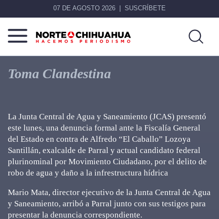
07 DE AGOSTO 2026
SUSCRÍBETE
Norte
Más
De
que
Toma Clandestina
Chihuahua
noticias,
hacemos periodismo
La Junta Central de Agua y Saneamiento (JCAS) presentó
este lunes, una denuncia formal ante la Fiscalía General
del Estado en contra de Alfredo “El Caballo” Lozoya
Santillán, exalcalde de Parral y actual candidato federal
plurinominal por Movimiento Ciudadano, por el delito de
robo de agua y daño a la infrestructura hídrica
Mario Mata, director ejecutivo de la Junta Central de Agua
y Saneamiento, arribó a Parral junto con sus testigos para
presentar la denuncia correspondiente.