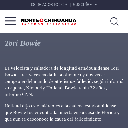
08 DE AGOSTO 2026
SUSCRÍBETE
Norte
Más
De
que
Tori Bowie
Chihuahua
noticias,
hacemos periodismo
La velocista y saltadora de longitud estadounidense Tori
Bowie -tres veces medallista olímpica y dos veces
campeona del mundo de atletismo- falleció, según informó
su agente, Kimberly Holland. Bowie tenía 32 años,
informó CNN.
Holland dijo este miércoles a la cadena estadounidense
que Bowie fue encontrada muerta en su casa de Florida y
que aún se desconoce la causa del fallecimiento.