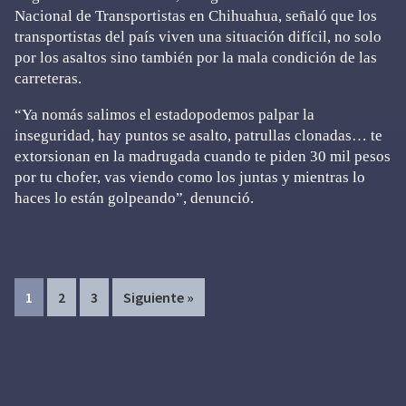
Nacional de Transportistas en Chihuahua, señaló que los
transportistas del país viven una situación difícil, no solo
por los asaltos sino también por la mala condición de las
carreteras.
“Ya nomás salimos el estadopodemos palpar la
inseguridad, hay puntos se asalto, patrullas clonadas… te
extorsionan en la madrugada cuando te piden 30 mil pesos
por tu chofer, vas viendo como los juntas y mientras lo
haces lo están golpeando”, denunció.
Page
Page
Page
1
2
3
Siguiente »
Primary
Sidebar