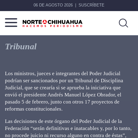
06 DE AGOSTO 2026
SUSCRÍBETE
Norte
Más
De
que
Tribunal
Chihuahua
noticias,
hacemos periodismo
Los ministros, jueces e integrantes del Poder Judicial
podrían ser sancionados por un Tribunal de Disciplina
Judicial, que se crearía si se aprueba la iniciativa que
envió el presidente Andrés Manuel López Obrador, el
pasado 5 de febrero, junto con otros 17 proyectos de
reformas constitucionales.
Las decisiones de este órgano del Poder Judicial de la
Federación “serán definitivas e inatacables y, por lo tanto,
no procede juicio ni recurso alguno en contra de éstas”,