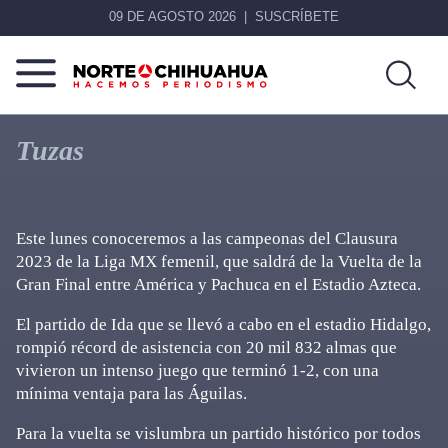
09 DE AGOSTO 2026
SUSCRÍBETE
Norte
Más
De
que
Tuzas
Chihuahua
noticias,
hacemos periodismo
Este lunes conoceremos a las campeonas del Clausura
2023 de la Liga MX femenil, que saldrá de la Vuelta de la
Gran Final entre América y Pachuca en el Estadio Azteca.
El partido de Ida que se llevó a cabo en el estadio Hidalgo,
rompió récord de asistencia con 20 mil 832 almas que
vivieron un intenso juego que terminó 1-2, con una
mínima ventaja para las Águilas.
Para la vuelta se vislumbra un partido histórico por todos