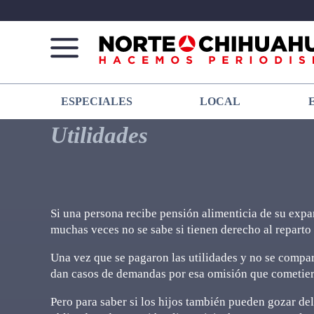
Norte
Más
ESPECIALES
LOCAL
De
que
Chihuahua
noticias,
Utilidades
hacemos periodismo
Si una persona recibe pensión alimenticia de su expa
muchas veces no se sabe si tienen derecho al reparto 
Una vez que se pagaron las utilidades y no se compart
dan casos de demandas por esa omisión que cometiero
Pero para saber si los hijos también pueden gozar del