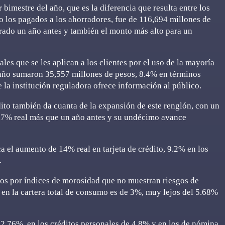
bimestre del año, que es la diferencia que resulta entre los
mo los pagados a los ahorradores, fue de 116,694 millones de
trado un año antes y también el monto más alto para un
les que se les aplican a los clientes por el uso de la mayoría
l año sumaron 35,557 millones de pesos, 8.4% en términos
e la institución reguladora ofrece información al público.
édito también da cuanta de la expansión de este renglón, con un
 3.7% real más que un año antes y su undécimo avance
ca el aumento de 14% real en tarjeta de crédito, 9.2% en los
.
os por índices de morosidad que no muestran riesgos de
d en la cartera total de consumo es de 3%, muy lejos del 5.68%
e 2.76%, en los créditos personales de 4.8% y en los de nómina