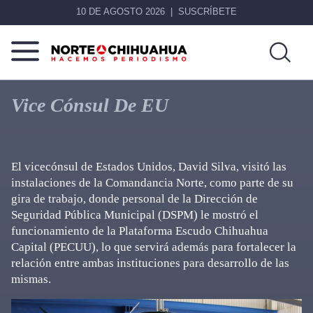
10 DE AGOSTO 2026
SUSCRÍBETE
Norte
Más
De
que
Vice Cónsul De EU
Chihuahua
noticias,
hacemos periodismo
El vicecónsul de Estados Unidos, David Silva, visitó las
instalaciones de la Comandancia Norte, como parte de su
gira de trabajo, donde personal de la Dirección de
Seguridad Pública Municipal (DSPM) le mostró el
funcionamiento de la Plataforma Escudo Chihuahua
Capital (PECUU), lo que servirá además para fortalecer la
relación entre ambas instituciones para desarrollo de las
mismas.