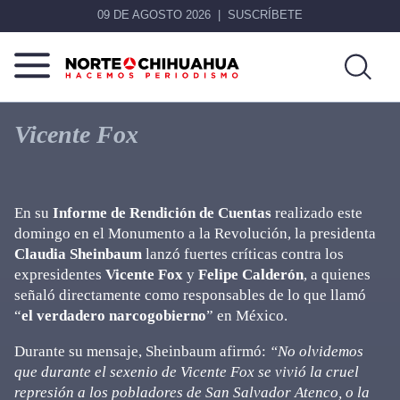
09 DE AGOSTO 2026
SUSCRÍBETE
Norte
Más
De
que
Vicente Fox
Chihuahua
noticias,
hacemos periodismo
En su
Informe de Rendición de Cuentas
realizado este
domingo en el Monumento a la Revolución, la presidenta
Claudia Sheinbaum
lanzó fuertes críticas contra los
expresidentes
Vicente Fox
y
Felipe Calderón
, a quienes
señaló directamente como responsables de lo que llamó
“
el verdadero narcogobierno
” en México.
Durante su mensaje, Sheinbaum afirmó:
“No olvidemos
que durante el sexenio de Vicente Fox se vivió la cruel
represión a los pobladores de San Salvador Atenco, o la