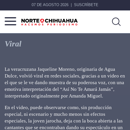
07 DE AGOSTO 2026
SUSCRÍBETE
Norte
Más
De
que
Viral
Chihuahua
noticias,
hacemos periodismo
La veracruzana Jaqueline Moreno, originaria de Agua
Dulce, volvió viral en redes sociales, gracias a un video en
el que se le ve dando muestra de su poderosa voz, con una
emotiva interpretación del “Así No Te Amará Jamás”,
interpretado originalmente por Amanda Miguel.
En el video, puede observarse como, sin producción
especial, ni escenario y mucho menos sin efectos
especiales, la joven jarocha, deja con la boca abierta a las
cantantes que se encontraban dando su espectáculo en un