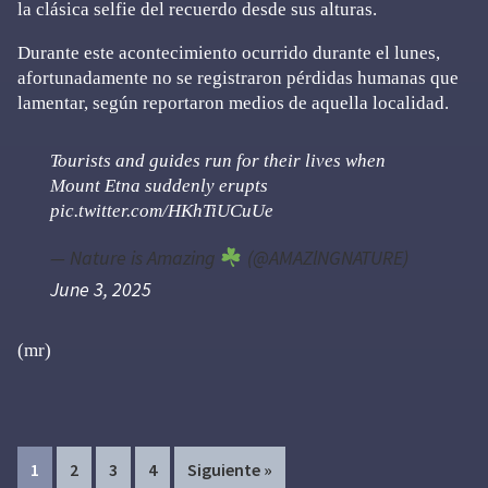
la clásica selfie del recuerdo desde sus alturas.
Durante este acontecimiento ocurrido durante el lunes,
afortunadamente no se registraron pérdidas humanas que
lamentar, según reportaron medios de aquella localidad.
Tourists and guides run for their lives when
Mount Etna suddenly erupts
pic.twitter.com/HKhTiUCuUe
— Nature is Amazing
(@AMAZlNGNATURE)
June 3, 2025
(mr)
Page
Page
Page
Page
1
2
3
4
Siguiente »