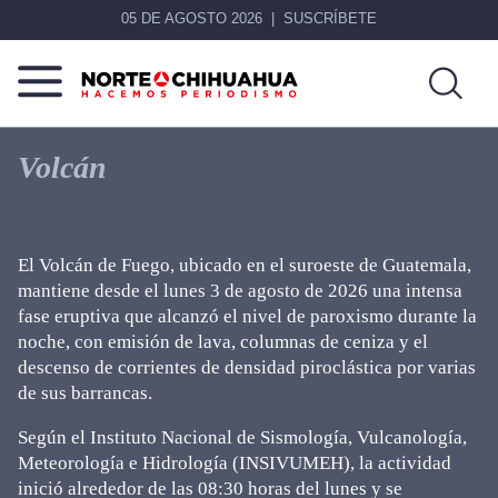
05 DE AGOSTO 2026
SUSCRÍBETE
Norte
Más
De
que
Volcán
Chihuahua
noticias,
hacemos periodismo
El Volcán de Fuego, ubicado en el suroeste de Guatemala,
mantiene desde el lunes 3 de agosto de 2026 una intensa
fase eruptiva que alcanzó el nivel de paroxismo durante la
noche, con emisión de lava, columnas de ceniza y el
descenso de corrientes de densidad piroclástica por varias
de sus barrancas.
Según el Instituto Nacional de Sismología, Vulcanología,
Meteorología e Hidrología (INSIVUMEH), la actividad
inició alrededor de las 08:30 horas del lunes y se